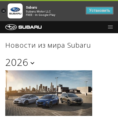
Subaru
×
Установить
Subaru Motor LLC
FREE - In Google Play
Новости из мира Subaru
2026