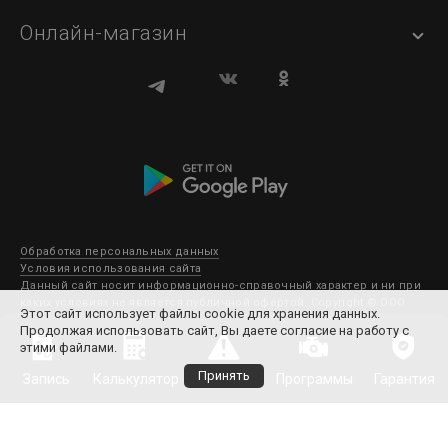
Онлайн-магазин
Обработка персональных данных
Условия использования сайта
Данный сайт носит информационно-справочный характер и ни при
каких условиях не является публичной офертой. Copyright © ООО
Этот сайт использует файлы cookie для хранения данных.
Субару Мотор 2003-2026. Все права защищены.
Продолжая использовать сайт, Вы даете согласие на работу с
этими файлами.
Принять
Запись
Калькулятор
Отзывы
Программы
Гарантия