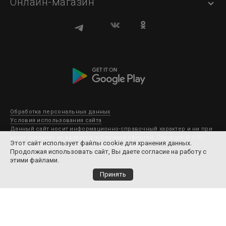
Онлайн-магазин
Обработка персональных данных
Условия использования сайта
Данный сайт носит информационно-справочный характер и ни при
каких условиях не является публичной офертой. Copyright © ООО
Этот сайт использует файлы cookie для хранения данных.
Субару Мотор 2003-2026. Все права защищены.
Продолжая использовать сайт, Вы даете согласие на работу с
этими файлами.
Принять