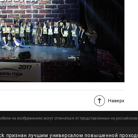
Наверх
обили на изображениях могут отличаться от представленных на российском
ack признан лучшим универсалом повышенной проход