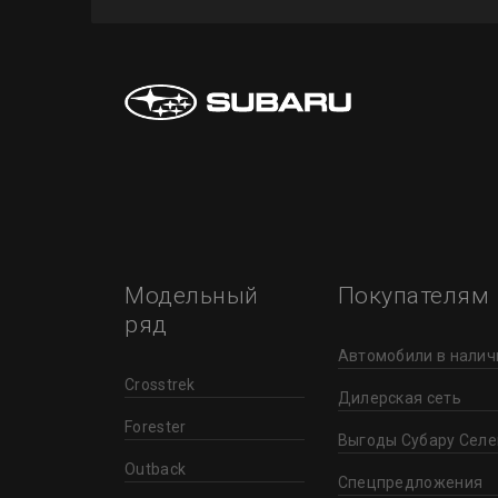
Модельный
Покупателям
ряд
Автомобили в налич
Crosstrek
Дилерская сеть
Forester
Выгоды Субару Селе
Outback
Спецпредложения