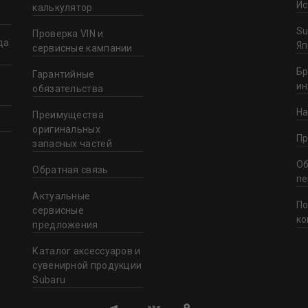
Ис
калькулятор
Su
Проверка VIN и
да
Яп
сервисные кампании
Бр
Гарантийные
и
обязательства
На
Преимущества
оригинальных
Пр
запасных частей
Об
Обратная связь
пе
Актуальные
По
сервисные
ко
предложения
Каталог аксессуаров и
сувенирной продукции
Subaru