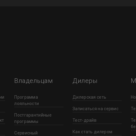
Владельцам
Дилеры
М
ии
Программа
Дилерская сеть
Но
лояльности
Записаться на сервис
Те
Постгарантийные
кт
Тест-драйв
Те
программы
бе
Как стать дилером
Сервисный