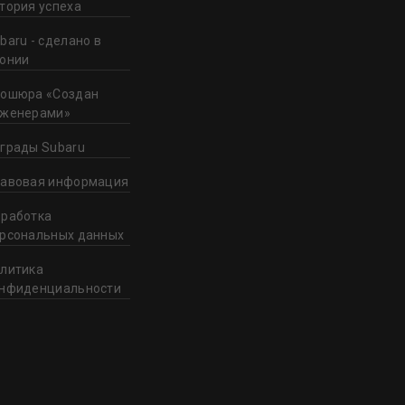
тория успеха
baru - сделано в
онии
ошюра «Создан
нженерами»
грады Subaru
авовая информация
работка
рсональных данных
литика
нфиденциальности