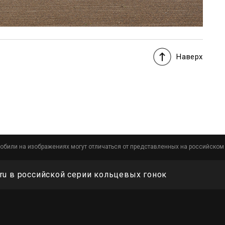
Наверх
обили на изображениях могут отличаться от представленных на российском
ru в российской серии кольцевых гонок