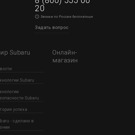
8 (800) 555 00
20
Звонки по России бесплатные
Задать вопрос
ир Subaru
Онлайн-
магазин
вости
хнологии Subaru
хнологии
зопасности Subaru
тория успеха
baru - сделано в
онии