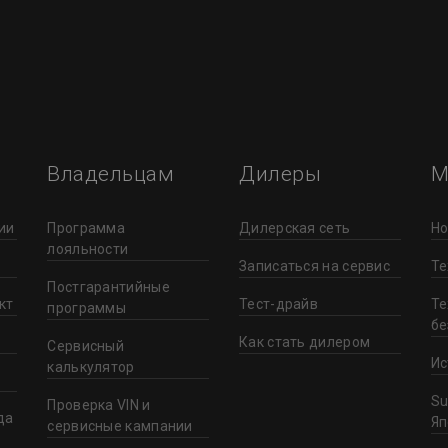
Владельцам
Дилеры
М
ии
Программа
Дилерская сеть
Но
лояльности
Записаться на сервис
Те
Постгарантийные
кт
Тест-драйв
Те
программы
бе
Как стать дилером
Сервисный
Ис
калькулятор
Su
Проверка VIN и
да
Яп
сервисные кампании