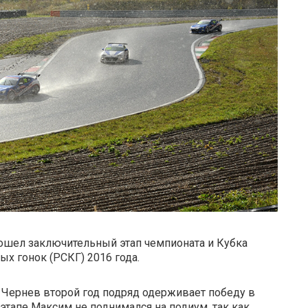
прошел заключительный этап чемпионата и Кубка
ых гонок (РСКГ) 2016 года.
 Чернев второй год подряд одерживает победу в
 этапе Максим не поднимался на подиум, так как