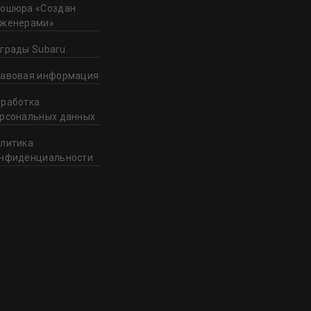
ошюра «Создан
нженерами»
грады Subaru
авовая информация
работка
рсональных данных
литика
нфиденциальности