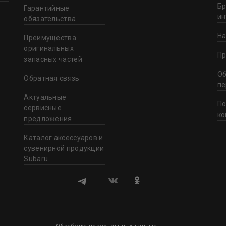
Бр
Гарантийные
и
обязательства
На
Преимущества
оригинальных
Пр
запасных частей
Об
Обратная связь
пе
Актуальные
По
сервисные
ко
предложения
Каталог аксессуаров и
сувенирной продукции
Subaru