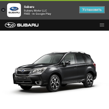
Subaru
×
Установить
Subaru Motor LLC
FREE - In Google Play