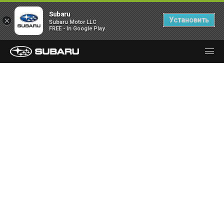
Subaru
×
Установить
Subaru Motor LLC
FREE - In Google Play