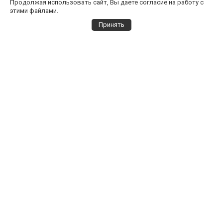
Продолжая использовать сайт, Вы даете согласие на работу с
этими файлами.
Принять
Выбор города
Все города
Архангельск
Выбрать всех дилеров
Барнаул
Санрайз Групп Ясенево